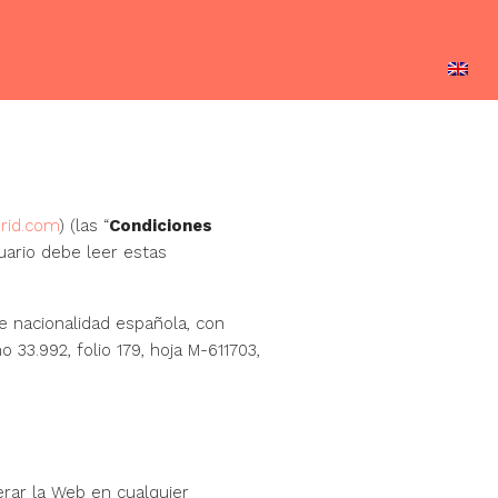
ESPACIOS COWORKING BY
MULTIMEDIA
CONTACTO
REGUS
rid
.com
) (las “
Condiciones
suario debe leer estas
e nacionalidad española, con
o 33.992, folio 179, hoja M-611703,
erar la Web en cualquier