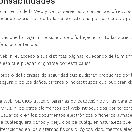
ponsabilidades
cionamiento de la Web y de los servicios o contenidos ofrecidos
dando exonerada de toda responsabilidad por los daños y perj
cias que lo hagan imposible o de difícil ejecución, todas aque
feridos contenidos.
su Web, ni el acceso a sus distintas páginas, quedando de la m
raleza que puedan originarse por esta causa.
res o deficiencias de seguridad que pudieran producirse por la
segura o de los daños, errores o inexactitudes que pudieran 
 la Web, SILICIUS utiliza programas de detección de virus para c
e virus, ni de otros elementos del Web introducidos por terce
los usuarios o en los documentos electrónicos o ficheros alma
e cualesquiera daños y perjuicios de cualquier naturaleza que 
teraciones en los sistemas físicos o lógicos, documentos elec