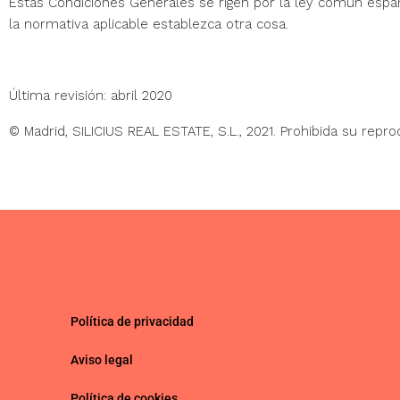
Estas Condiciones Generales se rigen por la ley común españo
la normativa aplicable establezca otra cosa.
Última revisión:
abril
2020
© Madrid,
SILICIUS REAL ESTATE, S.L.
, 2021. Prohibida su repr
Política de privacidad
Aviso legal
Política de cookies