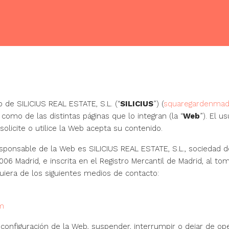
ESPECIFICACIONES DEL
CONDICIONES DE
EDIFICIO
ALQUILER
eb de
SILICIUS REAL ESTATE, S.L.
(“
SILICIUS
”) (
squaregardenmad
 como de las distintas páginas que lo integran (la “
Web
”). El u
licite o utilice la Web acepta su contenido.
responsable de la Web es
SILICIUS REAL ESTATE, S.L.
, sociedad d
28006 Madrid, e
inscrita en el Registro Mercantil de Madrid, al tom
uiera de los siguientes medios de contacto:
om
 configuración de la Web, suspender, interrumpir o dejar de op