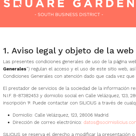
Inicio
CONÓCENOS
SUPERFICIES Y
SOSTENIBILIDAD Y
1. Aviso legal y objeto de la web
PLANOS
BIENESTAR
Las presentes condiciones generales de uso de la página w
Generales
”) regulan el acceso y el uso de este sitio web, así
Condiciones Generales con atención dado que cada vez que so
El prestador de servicios de la sociedad de la información 
N.I.F. B-87382453 y domicilio social en Calle Velázquez, 123, 
inscripción 1ª
. Puede contactar con SILICIUS a través de cualq
Domicilio: Calle Velázquez, 123, 28006 Madrid.
Dirección de correo electrónico:
datos@socimisilicius.c
SILICIUS se reserva el derecho a modificar la presentación o