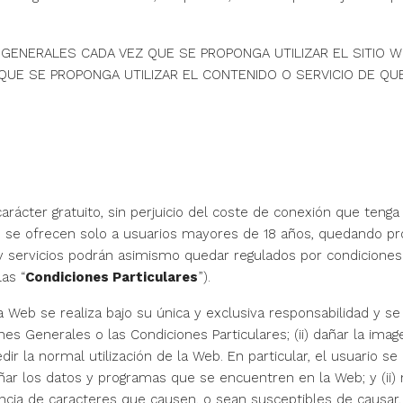
GENERALES CADA VEZ QUE SE PROPONGA UTILIZAR EL SITIO W
UE SE PROPONGA UTILIZAR EL CONTENIDO O SERVICIO DE QUE
arácter gratuito, sin perjuicio del coste de conexión que tenga
 se ofrecen solo a usuarios mayores de 18 años, quedando proh
y servicios podrán asimismo quedar regulados por condiciones 
as “
Condiciones Particulares
”).
a Web se realiza bajo su única y exclusiva responsabilidad y 
ones Generales o las Condiciones Particulares; (ii) dañar la ima
impedir la normal utilización de la Web. En particular, el usuar
, dañar los datos y programas que se encuentren en la Web; y (ii)
encia de caracteres que causen, o sean susceptibles de causar, 