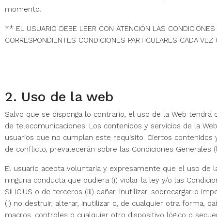
momento.
** EL USUARIO DEBE LEER CON ATENCIÓN LAS CONDICIONES 
CORRESPONDIENTES CONDICIONES PARTICULARES CADA VEZ Q
2. Uso de la web
Salvo que se disponga lo contrario, el uso de la Web tendrá c
de telecomunicaciones. Los contenidos y servicios de la Web
usuarios que no cumplan este requisito. Ciertos contenidos 
de conflicto, prevalecerán sobre las Condiciones Generales (l
El usuario acepta voluntaria y expresamente que el uso de l
ninguna conducta que pudiera (i) violar la ley y/o las Condici
SILICIUS o de terceros (iii) dañar, inutilizar, sobrecargar o 
(i) no destruir, alterar, inutilizar o, de cualquier otra forma
macros, controles o cualquier otro dispositivo lógico o secu