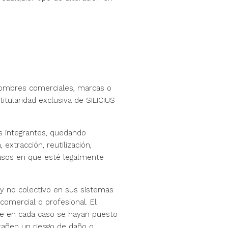
s, nombres comerciales, marcas o
itularidad exclusiva de SILICIUS
s integrantes, quedando
extracción, reutilización,
 casos en que esté legalmente
 y no colectivo en sus sistemas
comercial o profesional. El
que en cada caso se hayan puesto
trañen un riesgo de daño o